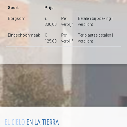
Soort
Prijs
Borgsom
€
Per
Betalen bij boeking |
300,00
verblijf
verplicht
Eindschoonmaak
€
Per
Ter plaatse betalen |
125,00
verblijf
verplicht